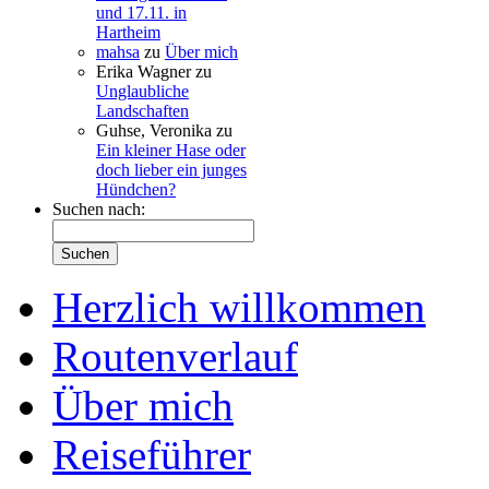
und 17.11. in
Hartheim
mahsa
zu
Über mich
Erika Wagner
zu
Unglaubliche
Landschaften
Guhse, Veronika
zu
Ein kleiner Hase oder
doch lieber ein junges
Hündchen?
Suchen nach:
Herzlich willkommen
Routenverlauf
Über mich
Reiseführer