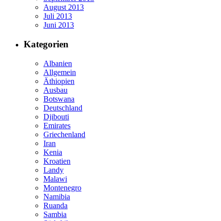
August 2013
Juli 2013
Juni 2013
Kategorien
Albanien
Allgemein
Äthiopien
Ausbau
Botswana
Deutschland
Djibouti
Emirates
Griechenland
Iran
Kenia
Kroatien
Landy
Malawi
Montenegro
Namibia
Ruanda
Sambia