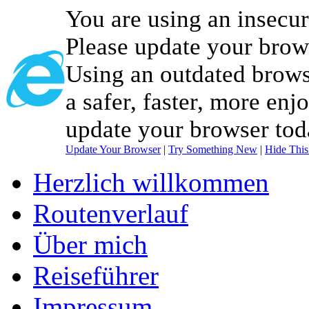
You are using an insecu
Please update your brow
Using an outdated brows
a safer, faster, more enj
update your browser tod
Update Your Browser
|
Try Something New
|
Hide Thi
Herzlich willkommen
Routenverlauf
Über mich
Reiseführer
Impressum