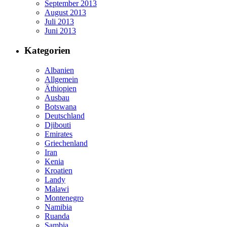
September 2013
August 2013
Juli 2013
Juni 2013
Kategorien
Albanien
Allgemein
Äthiopien
Ausbau
Botswana
Deutschland
Djibouti
Emirates
Griechenland
Iran
Kenia
Kroatien
Landy
Malawi
Montenegro
Namibia
Ruanda
Sambia