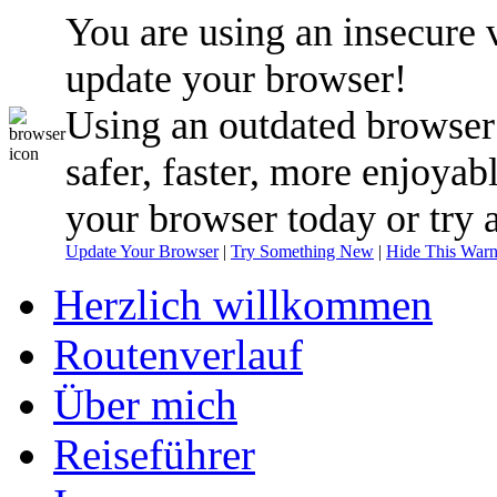
You are using an insecure 
update your browser!
Using an outdated browser
safer, faster, more enjoyab
your browser today or try 
Update Your Browser
|
Try Something New
|
Hide This Warn
Herzlich willkommen
Routenverlauf
Über mich
Reiseführer