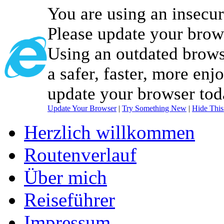
You are using an insecu
Please update your brow
Using an outdated brows
a safer, faster, more enj
update your browser tod
Update Your Browser
|
Try Something New
|
Hide Thi
Herzlich willkommen
Routenverlauf
Über mich
Reiseführer
Impressum