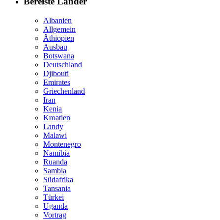
Bereiste Länder
Albanien
Allgemein
Äthiopien
Ausbau
Botswana
Deutschland
Djibouti
Emirates
Griechenland
Iran
Kenia
Kroatien
Landy
Malawi
Montenegro
Namibia
Ruanda
Sambia
Südafrika
Tansania
Türkei
Uganda
Vortrag