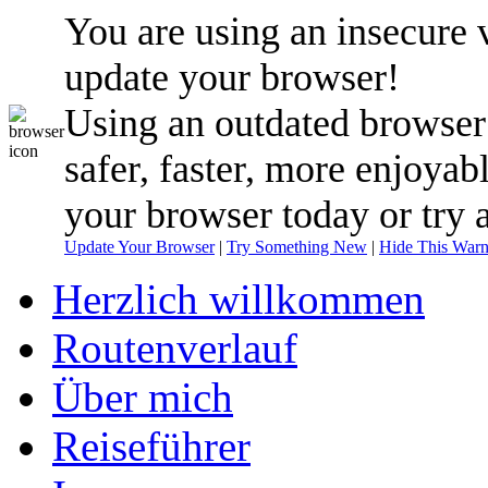
You are using an insecure 
update your browser!
Using an outdated browser
safer, faster, more enjoyab
your browser today or try 
Update Your Browser
|
Try Something New
|
Hide This Warn
Herzlich willkommen
Routenverlauf
Über mich
Reiseführer