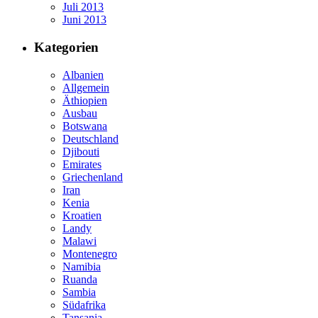
Juli 2013
Juni 2013
Kategorien
Albanien
Allgemein
Äthiopien
Ausbau
Botswana
Deutschland
Djibouti
Emirates
Griechenland
Iran
Kenia
Kroatien
Landy
Malawi
Montenegro
Namibia
Ruanda
Sambia
Südafrika
Tansania