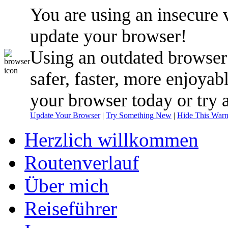
You are using an insecure 
update your browser!
Using an outdated browser
safer, faster, more enjoyab
your browser today or try 
Update Your Browser
|
Try Something New
|
Hide This Warn
Herzlich willkommen
Routenverlauf
Über mich
Reiseführer