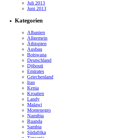
Juli 2013
Juni 2013
Kategorien
Albanien
Allgemein
Äthiopien
Ausbau
Botswana
Deutschland
Djibouti
Emirates
Griechenland
Iran
Kenia
Kroatien
Landy
Malawi
Montenegro
Namibia
Ruanda
Sambia
Südafrika
Tansania