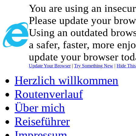
You are using an insecu
Please update your brow
Using an outdated brows
a safer, faster, more enj
update your browser tod
Update Your Browser
|
Try Something New
|
Hide Thi
Herzlich willkommen
Routenverlauf
Über mich
Reiseführer
Impressum