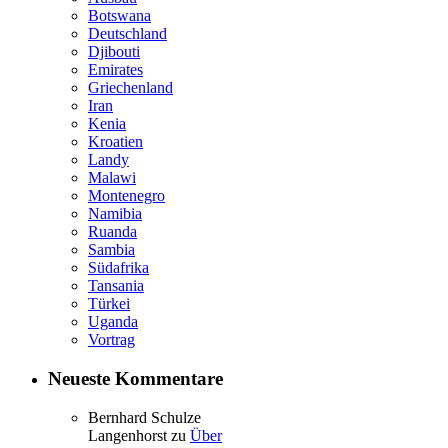
Botswana
Deutschland
Djibouti
Emirates
Griechenland
Iran
Kenia
Kroatien
Landy
Malawi
Montenegro
Namibia
Ruanda
Sambia
Südafrika
Tansania
Türkei
Uganda
Vortrag
Neueste Kommentare
Bernhard Schulze
Langenhorst
zu
Über