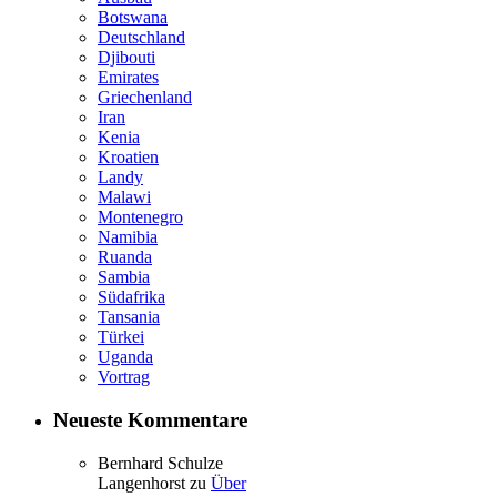
Botswana
Deutschland
Djibouti
Emirates
Griechenland
Iran
Kenia
Kroatien
Landy
Malawi
Montenegro
Namibia
Ruanda
Sambia
Südafrika
Tansania
Türkei
Uganda
Vortrag
Neueste Kommentare
Bernhard Schulze
Langenhorst
zu
Über