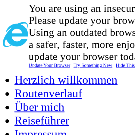
You are using an insecu
Please update your brow
Using an outdated brows
a safer, faster, more enj
update your browser tod
Update Your Browser
|
Try Something New
|
Hide Thi
Herzlich willkommen
Routenverlauf
Über mich
Reiseführer
Impressum