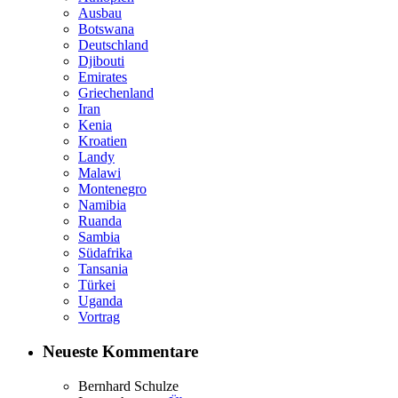
Ausbau
Botswana
Deutschland
Djibouti
Emirates
Griechenland
Iran
Kenia
Kroatien
Landy
Malawi
Montenegro
Namibia
Ruanda
Sambia
Südafrika
Tansania
Türkei
Uganda
Vortrag
Neueste Kommentare
Bernhard Schulze