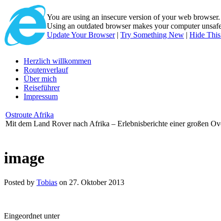
You are using an insecure version of
your web browser
Using an outdated browser makes your computer unsafe. 
Update Your Browser
|
Try Something New
|
Hide Thi
Herzlich willkommen
Routenverlauf
Über mich
Reiseführer
Impressum
Ostroute Afrika
Mit dem Land Rover nach Afrika – Erlebnisberichte einer großen Ov
image
Posted by
Tobias
on 27. Oktober 2013
Eingeordnet unter