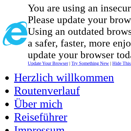
You are using an insecu
Please update your brow
Using an outdated brows
a safer, faster, more enj
update your browser tod
Update Your Browser
|
Try Something New
|
Hide Thi
Herzlich willkommen
Routenverlauf
Über mich
Reiseführer
Impressum