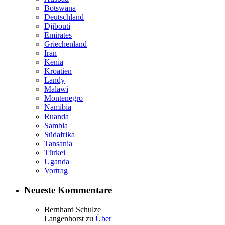
Botswana
Deutschland
Djibouti
Emirates
Griechenland
Iran
Kenia
Kroatien
Landy
Malawi
Montenegro
Namibia
Ruanda
Sambia
Südafrika
Tansania
Türkei
Uganda
Vortrag
Neueste Kommentare
Bernhard Schulze
Langenhorst
zu
Über